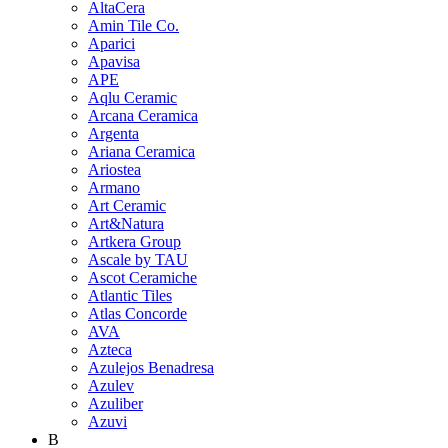
AltaCera
Amin Tile Co.
Aparici
Apavisa
APE
Aqlu Ceramic
Arcana Ceramica
Argenta
Ariana Ceramica
Ariostea
Armano
Art Ceramic
Art&Natura
Artkera Group
Ascale by TAU
Ascot Ceramiche
Atlantic Tiles
Atlas Concorde
AVA
Azteca
Azulejos Benadresa
Azulev
Azuliber
Azuvi
B