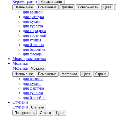
Керамогранит
Керамогранит
Назначение
Помещение
Дизайн
Поверхность
Цвет
для ванной
для фартука
для кухни
для туалета
для коридора
для гостиной
для улицы
для балкона
для бассейна
для фасада
Мраморная плитка
Мозаика
Мозаика
Мозаика
Назначение
Помещение
Материал
Цвет
Страна
для ванной
для кухни
для фартука
для туалета
для бассейна
Ступени
Ступени
Ступени
Поверхность
Страна
Цвет