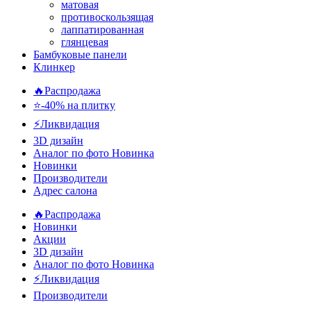
матовая
противоскользящая
лаппатированная
глянцевая
Бамбуковые панели
Клинкер
🔥Распродажа
⭐-40% на плитку
⚡️Ликвидация
3D дизайн
Аналог по фото
Новинка
Новинки
Производители
Адрес салона
🔥Распродажа
Новинки
Акции
3D дизайн
Аналог по фото
Новинка
⚡Ликвидация
Производители