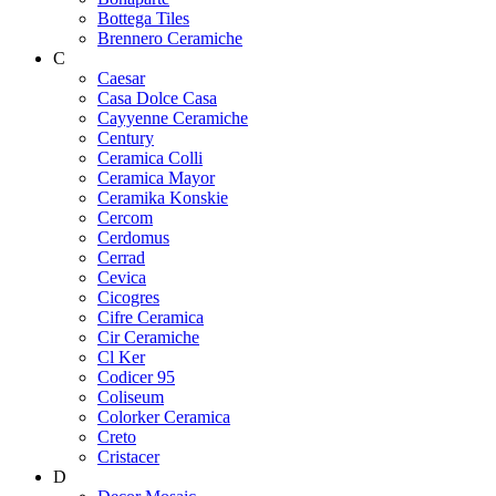
Bottega Tiles
Brennero Ceramiche
C
Caesar
Casa Dolce Casa
Cayyenne Ceramiche
Century
Ceramica Colli
Ceramica Mayor
Ceramika Konskie
Cercom
Cerdomus
Cerrad
Cevica
Cicogres
Cifre Ceramica
Cir Ceramiche
Cl Ker
Codicer 95
Coliseum
Colorker Ceramica
Creto
Cristacer
D