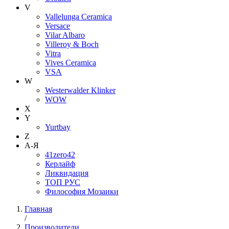
V
Vallelunga Ceramica
Versace
Vilar Albaro
Villeroy & Boch
Vitra
Vives Ceramica
VSA
W
Westerwalder Klinker
WOW
X
Y
Yurtbay
Z
А-Я
41zero42
Керлайф
Ликвидация
ТОП РУС
Философия Мозаики
Главная
/
Производители