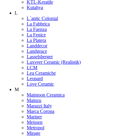
KTL-Keratile
Kutahya
L
L`antic Colonial
La Fabbrica
La Faenza
La Fenice
La Platera
Landdecor
Landgrace
Lasselsberger
Laxveer Ceramic (Realistik)
LCM
Lea Ceramiche
Leopard
Love Ceramic
M
Maimoon Ceramica
Mainzu
Marazzi Italy
Marca Corona
Mariner
Meissen
Metropol
Mirage