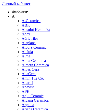
Личный кабинет
Фабрики:
A
A-Ceramica
ABK
Absolut Keramika
Adex
AGL Tiles
Alaplana
Alborz Ceramic
Aleluia
Alma
Alma Ceramica
Almera Ceramica
Alpas Cera
AltaCera
Amin Tile Co.
Aparici
Apavisa
APE
Aqlu Ceramic
Arcana Ceramica
Argenta
Ariana Ceramica