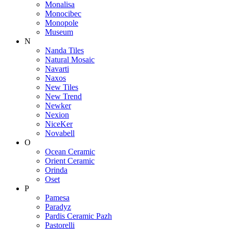
Monalisa
Monocibec
Monopole
Museum
N
Nanda Tiles
Natural Mosaic
Navarti
Naxos
New Tiles
New Trend
Newker
Nexion
NiceKer
Novabell
O
Ocean Ceramic
Orient Ceramic
Orinda
Oset
P
Pamesa
Paradyz
Pardis Ceramic Pazh
Pastorelli