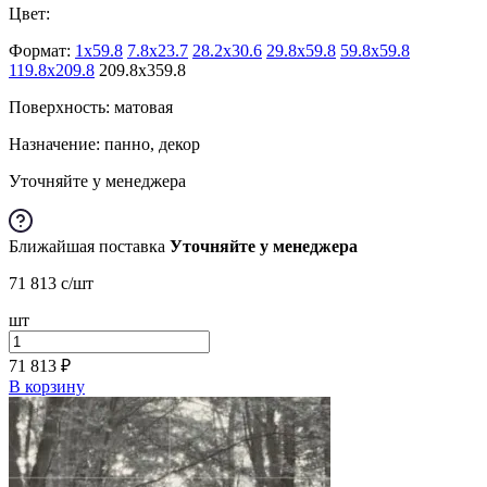
Цвет:
Формат:
1x59.8
7.8x23.7
28.2x30.6
29.8x59.8
59.8x59.8
119.8x209.8
209.8x359.8
Поверхность: матовая
Назначение: панно, декор
Уточняйте у менеджера
Ближайшая поставка
Уточняйте у менеджера
71 813
c
/шт
шт
71 813
₽
В корзину