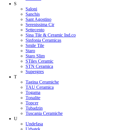
S
Saloni
Sanchis
Sant Agostino
Serenissima Cir
Settecento
Sina Tile & Ceramic Ind.co
Sinfonia Ceramicas
Smile Tile
Staro
Staro Slim
STiles Ceramic
STN Ceramica
Supergres
T
Tagina Ceramiche
TAU Ceramica
Togama
Tonalite
Topcer
Tubadzin
Tuscania Ceramiche
U
Undefasa
Urbatek