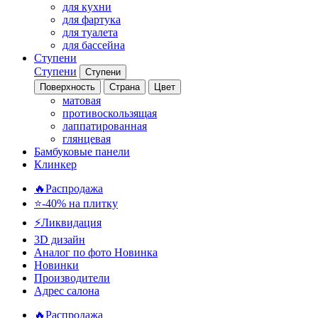
для кухни
для фартука
для туалета
для бассейна
Ступени
Ступени
Ступени
Поверхность
Страна
Цвет
матовая
противоскользящая
лаппатированная
глянцевая
Бамбуковые панели
Клинкер
🔥Распродажа
⭐-40% на плитку
⚡️Ликвидация
3D дизайн
Аналог по фото
Новинка
Новинки
Производители
Адрес салона
🔥Распродажа