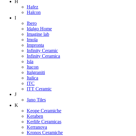
H
Hafez
Halcon
I
Ibero
Idalgo Home
Imagine lab
Imola
Impronta
Infinity Ceramic
Infinity Ceramica
Isla
Itacon
Italgraniti
Italica
ITC
ITT Ceramic
J
Jano Tiles
K
Keope Ceramiche
Keraben
Kerlife Ceramicas
Kerranova
Kronos Ceramiche