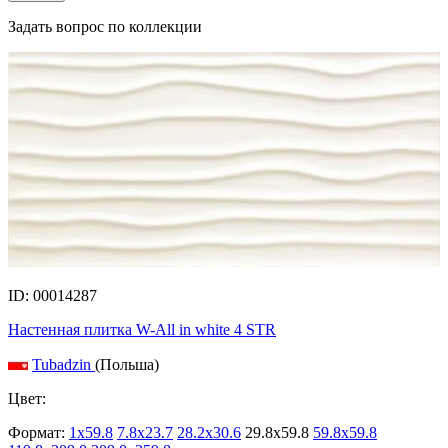
Задать вопрос по коллекции
ID: 00014287
Настенная плитка W-All in white 4 STR
Tubadzin
(Польша)
Цвет:
Формат:
1x59.8
7.8x23.7
28.2x30.6
29.8x59.8
59.8x59.8