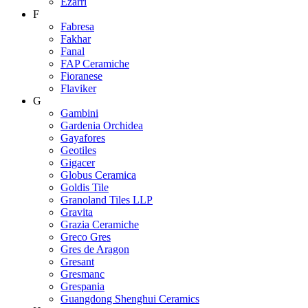
Ezarri
F
Fabresa
Fakhar
Fanal
FAP Ceramiche
Fioranese
Flaviker
G
Gambini
Gardenia Orchidea
Gayafores
Geotiles
Gigacer
Globus Ceramica
Goldis Tile
Granoland Tiles LLP
Gravita
Grazia Ceramiche
Greco Gres
Gres de Aragon
Gresant
Gresmanc
Grespania
Guangdong Shenghui Ceramics