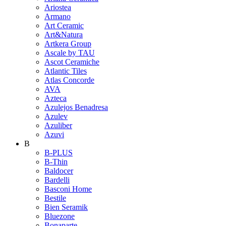
Ariostea
Armano
Art Ceramic
Art&Natura
Artkera Group
Ascale by TAU
Ascot Ceramiche
Atlantic Tiles
Atlas Concorde
AVA
Azteca
Azulejos Benadresa
Azulev
Azuliber
Azuvi
B
B-PLUS
B-Thin
Baldocer
Bardelli
Basconi Home
Bestile
Bien Seramik
Bluezone
Bonaparte