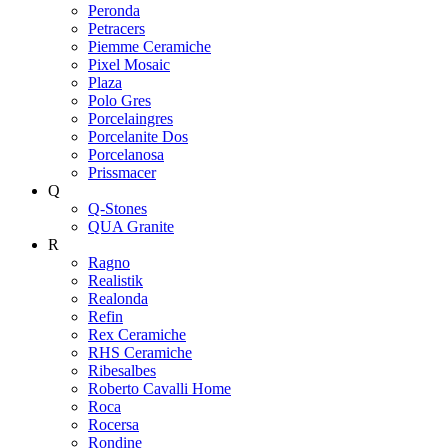
Peronda
Petracers
Piemme Ceramiche
Pixel Mosaic
Plaza
Polo Gres
Porcelaingres
Porcelanite Dos
Porcelanosa
Prissmacer
Q
Q-Stones
QUA Granite
R
Ragno
Realistik
Realonda
Refin
Rex Ceramiche
RHS Ceramiche
Ribesalbes
Roberto Cavalli Home
Roca
Rocersa
Rondine