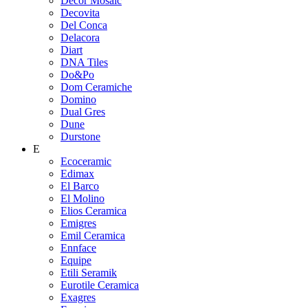
Decor Mosaic
Decovita
Del Conca
Delacora
Diart
DNA Tiles
Do&Po
Dom Ceramiche
Domino
Dual Gres
Dune
Durstone
E
Ecoceramic
Edimax
El Barco
El Molino
Elios Ceramica
Emigres
Emil Ceramica
Ennface
Equipe
Etili Seramik
Eurotile Ceramica
Exagres