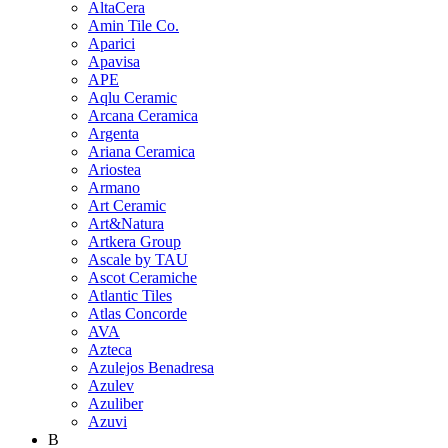
AltaCera
Amin Tile Co.
Aparici
Apavisa
APE
Aqlu Ceramic
Arcana Ceramica
Argenta
Ariana Ceramica
Ariostea
Armano
Art Ceramic
Art&Natura
Artkera Group
Ascale by TAU
Ascot Ceramiche
Atlantic Tiles
Atlas Concorde
AVA
Azteca
Azulejos Benadresa
Azulev
Azuliber
Azuvi
B