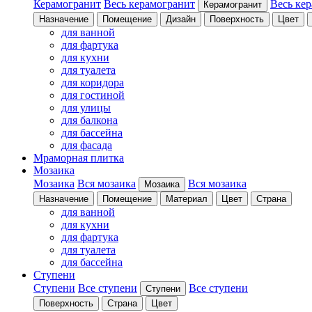
Керамогранит
Весь керамогранит
Весь ке
Керамогранит
Назначение
Помещение
Дизайн
Поверхность
Цвет
для ванной
для фартука
для кухни
для туалета
для коридора
для гостиной
для улицы
для балкона
для бассейна
для фасада
Мраморная плитка
Мозаика
Мозаика
Вся мозаика
Вся мозаика
Мозаика
Назначение
Помещение
Материал
Цвет
Страна
для ванной
для кухни
для фартука
для туалета
для бассейна
Ступени
Ступени
Все ступени
Все ступени
Ступени
Поверхность
Страна
Цвет