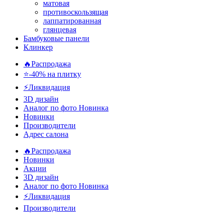
матовая
противоскользящая
лаппатированная
глянцевая
Бамбуковые панели
Клинкер
🔥Распродажа
⭐-40% на плитку
⚡️Ликвидация
3D дизайн
Аналог по фото
Новинка
Новинки
Производители
Адрес салона
🔥Распродажа
Новинки
Акции
3D дизайн
Аналог по фото
Новинка
⚡Ликвидация
Производители