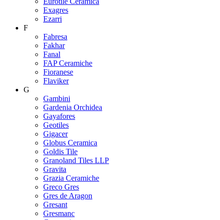
Eurotile Ceramica
Exagres
Ezarri
F
Fabresa
Fakhar
Fanal
FAP Ceramiche
Fioranese
Flaviker
G
Gambini
Gardenia Orchidea
Gayafores
Geotiles
Gigacer
Globus Ceramica
Goldis Tile
Granoland Tiles LLP
Gravita
Grazia Ceramiche
Greco Gres
Gres de Aragon
Gresant
Gresmanc