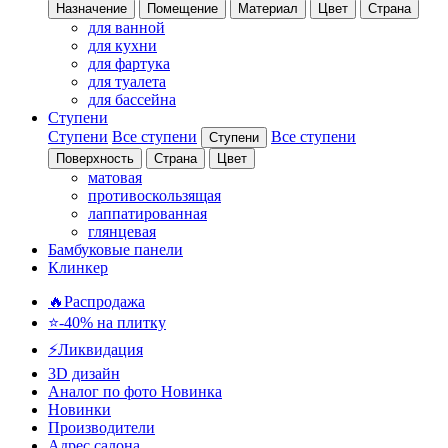
Назначение
Помещение
Материал
Цвет
Страна
для ванной
для кухни
для фартука
для туалета
для бассейна
Ступени
Ступени
Все ступени
Все ступени
Ступени
Поверхность
Страна
Цвет
матовая
противоскользящая
лаппатированная
глянцевая
Бамбуковые панели
Клинкер
🔥Распродажа
⭐-40% на плитку
⚡️Ликвидация
3D дизайн
Аналог по фото
Новинка
Новинки
Производители
Адрес салона