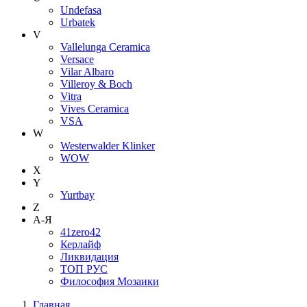
Undefasa
Urbatek
V
Vallelunga Ceramica
Versace
Vilar Albaro
Villeroy & Boch
Vitra
Vives Ceramica
VSA
W
Westerwalder Klinker
WOW
X
Y
Yurtbay
Z
А-Я
41zero42
Керлайф
Ликвидация
ТОП РУС
Философия Мозаики
Главная