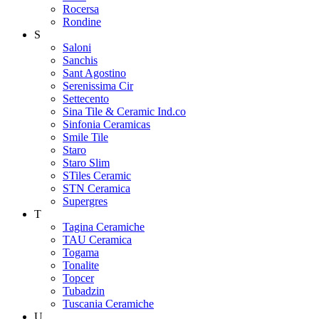
Rocersa
Rondine
S
Saloni
Sanchis
Sant Agostino
Serenissima Cir
Settecento
Sina Tile & Ceramic Ind.co
Sinfonia Ceramicas
Smile Tile
Staro
Staro Slim
STiles Ceramic
STN Ceramica
Supergres
T
Tagina Ceramiche
TAU Ceramica
Togama
Tonalite
Topcer
Tubadzin
Tuscania Ceramiche
U