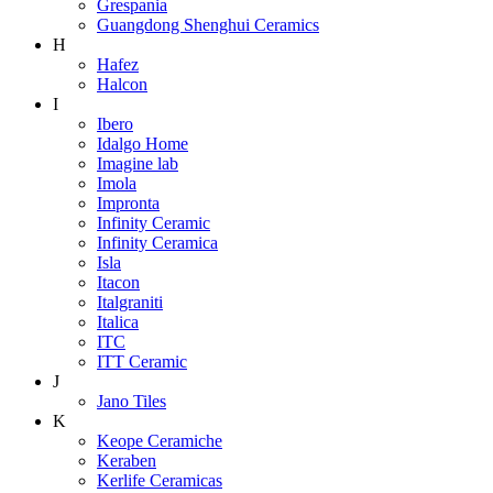
Grespania
Guangdong Shenghui Ceramics
H
Hafez
Halcon
I
Ibero
Idalgo Home
Imagine lab
Imola
Impronta
Infinity Ceramic
Infinity Ceramica
Isla
Itacon
Italgraniti
Italica
ITC
ITT Ceramic
J
Jano Tiles
K
Keope Ceramiche
Keraben
Kerlife Ceramicas