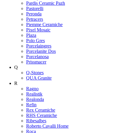
Pardis Ceramic Pazh
Pastorelli
Peronda
Petracers
Piemme Ceramiche
Pixel Mosaic
Plaza
Polo Gres
Porcelaingres
Porcelanite Dos
Porcelanosa
Prissmacer
Q
Q-Stones
QUA Granite
R
Ragno
Realistik
Realonda
Refin
Rex Ceramiche
RHS Ceramiche
Ribesalbes
Roberto Cavalli Home
Roca