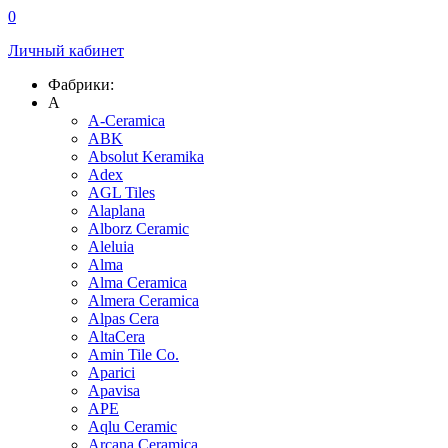
0
Личный кабинет
Фабрики:
A
A-Ceramica
ABK
Absolut Keramika
Adex
AGL Tiles
Alaplana
Alborz Ceramic
Aleluia
Alma
Alma Ceramica
Almera Ceramica
Alpas Cera
AltaCera
Amin Tile Co.
Aparici
Apavisa
APE
Aqlu Ceramic
Arcana Ceramica