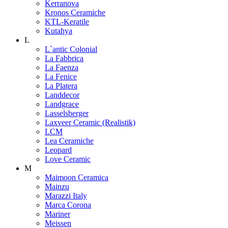
Kerranova
Kronos Ceramiche
KTL-Keratile
Kutahya
L
L`antic Colonial
La Fabbrica
La Faenza
La Fenice
La Platera
Landdecor
Landgrace
Lasselsberger
Laxveer Ceramic (Realistik)
LCM
Lea Ceramiche
Leopard
Love Ceramic
M
Maimoon Ceramica
Mainzu
Marazzi Italy
Marca Corona
Mariner
Meissen