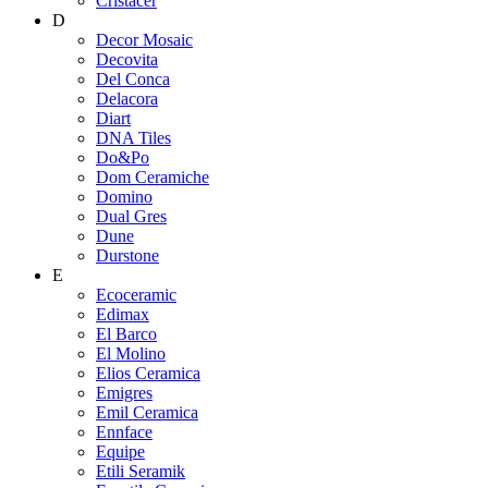
Cristacer
D
Decor Mosaic
Decovita
Del Conca
Delacora
Diart
DNA Tiles
Do&Po
Dom Ceramiche
Domino
Dual Gres
Dune
Durstone
E
Ecoceramic
Edimax
El Barco
El Molino
Elios Ceramica
Emigres
Emil Ceramica
Ennface
Equipe
Etili Seramik