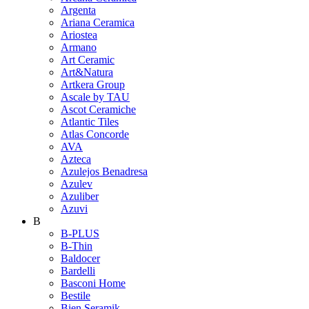
Argenta
Ariana Ceramica
Ariostea
Armano
Art Ceramic
Art&Natura
Artkera Group
Ascale by TAU
Ascot Ceramiche
Atlantic Tiles
Atlas Concorde
AVA
Azteca
Azulejos Benadresa
Azulev
Azuliber
Azuvi
B
B-PLUS
B-Thin
Baldocer
Bardelli
Basconi Home
Bestile
Bien Seramik