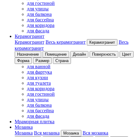
для гостиной
для улицы
для балкона
для бассейна
для коридора
для фасада
Керамогранит
Керамогранит
Весь керамогранит
Весь
Керамогранит
керамогранит
Назначение
Помещение
Дизайн
Поверхность
Цвет
Форма
Размер
Страна
для ванной
для фартука
для кухни
для туалета
для коридора
для гостиной
для улицы
для балкона
для бассейна
для фасада
Мраморная плитка
Мозаика
Мозаика
Вся мозаика
Вся мозаика
Мозаика