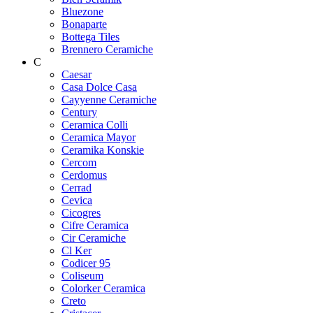
Bluezone
Bonaparte
Bottega Tiles
Brennero Ceramiche
C
Caesar
Casa Dolce Casa
Cayyenne Ceramiche
Century
Ceramica Colli
Ceramica Mayor
Ceramika Konskie
Cercom
Cerdomus
Cerrad
Cevica
Cicogres
Cifre Ceramica
Cir Ceramiche
Cl Ker
Codicer 95
Coliseum
Colorker Ceramica
Creto