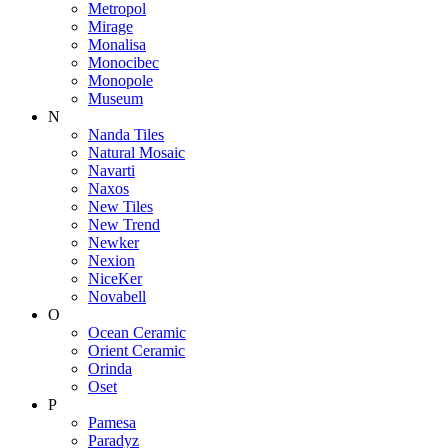
Metropol
Mirage
Monalisa
Monocibec
Monopole
Museum
N
Nanda Tiles
Natural Mosaic
Navarti
Naxos
New Tiles
New Trend
Newker
Nexion
NiceKer
Novabell
O
Ocean Ceramic
Orient Ceramic
Orinda
Oset
P
Pamesa
Paradyz