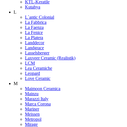
KTL-Keratile
Kutahya
L
L`antic Colonial
La Fabbrica
La Faenza
La Fenice
La Platera
Landdecor
Landgrace
Lasselsberger
Laxveer Ceramic (Realistik)
LCM
Lea Ceramiche
Leopard
Love Ceramic
M
Maimoon Ceramica
Mainzu
Marazzi Italy
Marca Corona
Mariner
Meissen
Metropol
Mirage