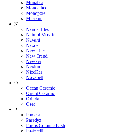
Monalisa
Monocibec
Monopole
Museum
N
Nanda Tiles
Natural Mosaic
Navarti
Naxos
New Tiles
New Trend
Newker
Nexion
NiceKer
Novabell
O
Ocean Ceramic
Orient Ceramic
Orinda
Oset
P
Pamesa
Paradyz
Pardis Ceramic Pazh
Pastorelli