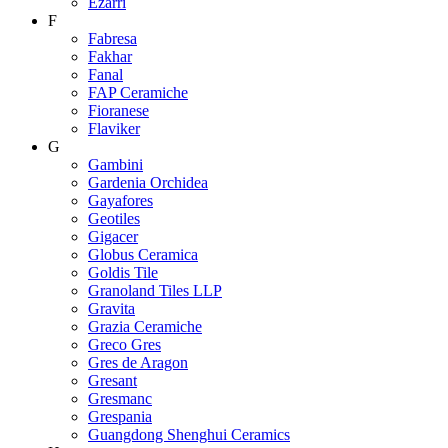
Ezarri
F
Fabresa
Fakhar
Fanal
FAP Ceramiche
Fioranese
Flaviker
G
Gambini
Gardenia Orchidea
Gayafores
Geotiles
Gigacer
Globus Ceramica
Goldis Tile
Granoland Tiles LLP
Gravita
Grazia Ceramiche
Greco Gres
Gres de Aragon
Gresant
Gresmanc
Grespania
Guangdong Shenghui Ceramics