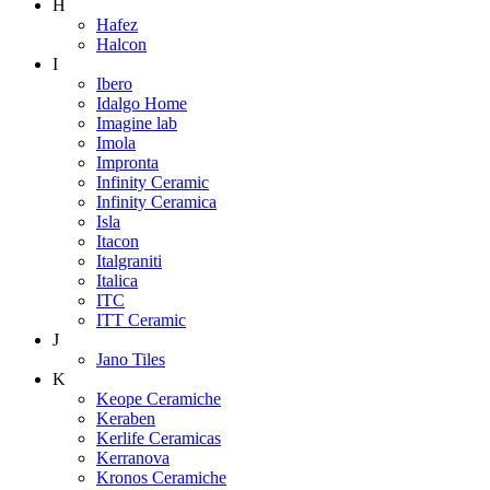
H
Hafez
Halcon
I
Ibero
Idalgo Home
Imagine lab
Imola
Impronta
Infinity Ceramic
Infinity Ceramica
Isla
Itacon
Italgraniti
Italica
ITC
ITT Ceramic
J
Jano Tiles
K
Keope Ceramiche
Keraben
Kerlife Ceramicas
Kerranova
Kronos Ceramiche