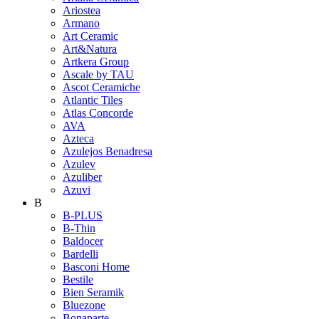
Ariostea
Armano
Art Ceramic
Art&Natura
Artkera Group
Ascale by TAU
Ascot Ceramiche
Atlantic Tiles
Atlas Concorde
AVA
Azteca
Azulejos Benadresa
Azulev
Azuliber
Azuvi
B
B-PLUS
B-Thin
Baldocer
Bardelli
Basconi Home
Bestile
Bien Seramik
Bluezone
Bonaparte