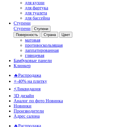
для кухни
для фартука
для туалета
для бассейна
Ступени
Ступени
Ступени
Поверхность
Страна
Цвет
матовая
противоскользящая
лаппатированная
глянцевая
Бамбуковые панели
Клинкер
🔥Распродажа
⭐-40% на плитку
⚡️Ликвидация
3D дизайн
Аналог по фото
Новинка
Новинки
Производители
Адрес салона
🔥Распродажа