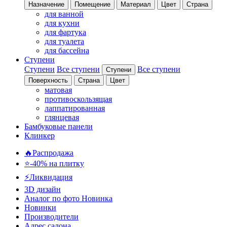
Назначение
Помещение
Материал
Цвет
Страна
для ванной
для кухни
для фартука
для туалета
для бассейна
Ступени
Ступени
Все ступени
Все ступени
Ступени
Поверхность
Страна
Цвет
матовая
противоскользящая
лаппатированная
глянцевая
Бамбуковые панели
Клинкер
🔥Распродажа
⭐-40% на плитку
⚡️Ликвидация
3D дизайн
Аналог по фото
Новинка
Новинки
Производители
Адрес салона