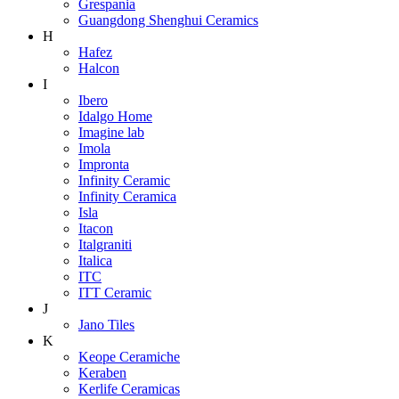
Grespania
Guangdong Shenghui Ceramics
H
Hafez
Halcon
I
Ibero
Idalgo Home
Imagine lab
Imola
Impronta
Infinity Ceramic
Infinity Ceramica
Isla
Itacon
Italgraniti
Italica
ITC
ITT Ceramic
J
Jano Tiles
K
Keope Ceramiche
Keraben
Kerlife Ceramicas