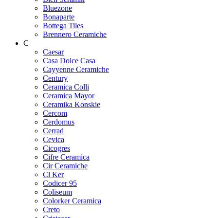
Bluezone
Bonaparte
Bottega Tiles
Brennero Ceramiche
C
Caesar
Casa Dolce Casa
Cayyenne Ceramiche
Century
Ceramica Colli
Ceramica Mayor
Ceramika Konskie
Cercom
Cerdomus
Cerrad
Cevica
Cicogres
Cifre Ceramica
Cir Ceramiche
Cl Ker
Codicer 95
Coliseum
Colorker Ceramica
Creto