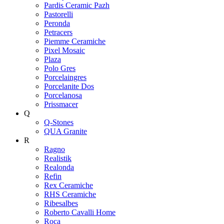
Pardis Ceramic Pazh
Pastorelli
Peronda
Petracers
Piemme Ceramiche
Pixel Mosaic
Plaza
Polo Gres
Porcelaingres
Porcelanite Dos
Porcelanosa
Prissmacer
Q
Q-Stones
QUA Granite
R
Ragno
Realistik
Realonda
Refin
Rex Ceramiche
RHS Ceramiche
Ribesalbes
Roberto Cavalli Home
Roca