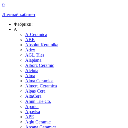
0
Личный кабинет
Фабрики:
A
A-Ceramica
ABK
Absolut Keramika
Adex
AGL Tiles
Alaplana
Alborz Ceramic
Aleluia
Alma
Alma Ceramica
Almera Ceramica
Alpas Cera
AltaCera
Amin Tile Co.
Aparici
Apavisa
APE
Aqlu Ceramic
Arcana Ceramica