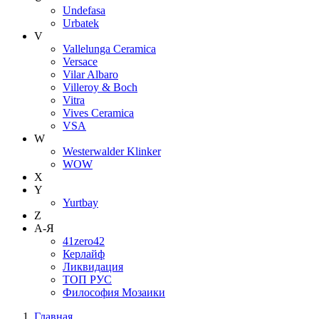
Undefasa
Urbatek
V
Vallelunga Ceramica
Versace
Vilar Albaro
Villeroy & Boch
Vitra
Vives Ceramica
VSA
W
Westerwalder Klinker
WOW
X
Y
Yurtbay
Z
А-Я
41zero42
Керлайф
Ликвидация
ТОП РУС
Философия Мозаики
Главная