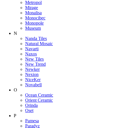
Metropol
Mirage
Monalisa
Monocibec
Monopole
Museum
N
Nanda Tiles
Natural Mosaic
Navarti
Naxos
New Tiles
New Trend
Newker
Nexion
NiceKer
Novabell
O
Ocean Ceramic
Orient Ceramic
Orinda
Oset
P
Pamesa
Paradyz