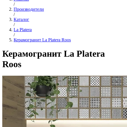
/
Производители
/
Каталог
/
La Platera
/
Керамогранит La Platera Roos
Керамогранит La Platera
Roos