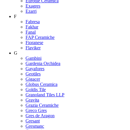
Eurotile Ceramica
Exagres
Ezarri
F
Fabresa
Fakhar
Fanal
FAP Ceramiche
Fioranese
Flaviker
G
Gambini
Gardenia Orchidea
Gayafores
Geotiles
Gigacer
Globus Ceramica
Goldis Tile
Granoland Tiles LLP
Gravita
Grazia Ceramiche
Greco Gres
Gres de Aragon
Gresant
Gresmanc