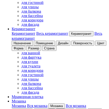
для гостиной
для улицы
для балкона
для бассейна
для коридора
для фасада
Керамогранит
Керамогранит
Весь керамогранит
Весь
Керамогранит
керамогранит
Назначение
Помещение
Дизайн
Поверхность
Цвет
Форма
Размер
Страна
для ванной
для фартука
для кухни
для туалета
для коридора
для гостиной
для улицы
для балкона
для бассейна
для фасада
Мраморная плитка
Мозаика
Мозаика
Вся мозаика
Вся мозаика
Мозаика