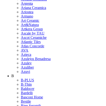
Argenta
Ariana Ceramica
Ariostea
Armano
Art Ceramic
Art&Natura
Artkera Group
Ascale by TAU
Ascot Ceramiche
Atlantic Tiles
Atlas Concorde
AVA
Azteca
Azulejos Benadresa
Azulev
Azuliber
Azuvi
B
B-PLUS
B-Thin
Baldocer
Bardelli
Basconi Home
Bestile
Bien Seramik