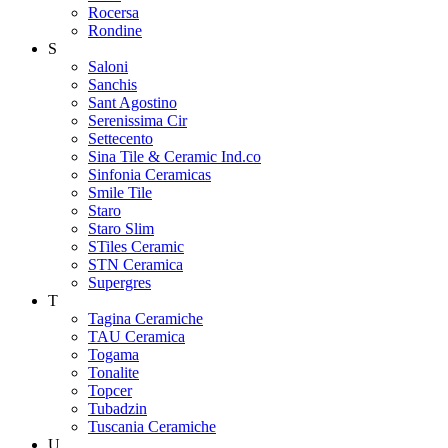
Rocersa
Rondine
S
Saloni
Sanchis
Sant Agostino
Serenissima Cir
Settecento
Sina Tile & Ceramic Ind.co
Sinfonia Ceramicas
Smile Tile
Staro
Staro Slim
STiles Ceramic
STN Ceramica
Supergres
T
Tagina Ceramiche
TAU Ceramica
Togama
Tonalite
Topcer
Tubadzin
Tuscania Ceramiche
U