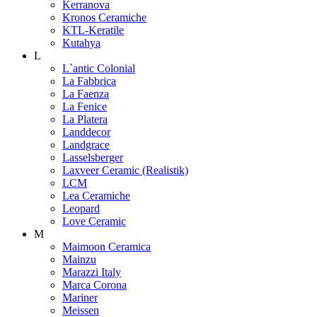
Kerranova
Kronos Ceramiche
KTL-Keratile
Kutahya
L
L`antic Colonial
La Fabbrica
La Faenza
La Fenice
La Platera
Landdecor
Landgrace
Lasselsberger
Laxveer Ceramic (Realistik)
LCM
Lea Ceramiche
Leopard
Love Ceramic
M
Maimoon Ceramica
Mainzu
Marazzi Italy
Marca Corona
Mariner
Meissen