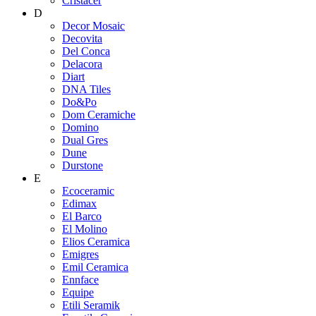
Cristacer
D
Decor Mosaic
Decovita
Del Conca
Delacora
Diart
DNA Tiles
Do&Po
Dom Ceramiche
Domino
Dual Gres
Dune
Durstone
E
Ecoceramic
Edimax
El Barco
El Molino
Elios Ceramica
Emigres
Emil Ceramica
Ennface
Equipe
Etili Seramik