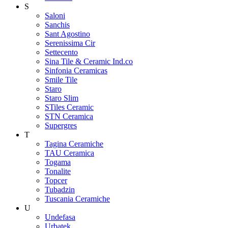
S
Saloni
Sanchis
Sant Agostino
Serenissima Cir
Settecento
Sina Tile & Ceramic Ind.co
Sinfonia Ceramicas
Smile Tile
Staro
Staro Slim
STiles Ceramic
STN Ceramica
Supergres
T
Tagina Ceramiche
TAU Ceramica
Togama
Tonalite
Topcer
Tubadzin
Tuscania Ceramiche
U
Undefasa
Urbatek