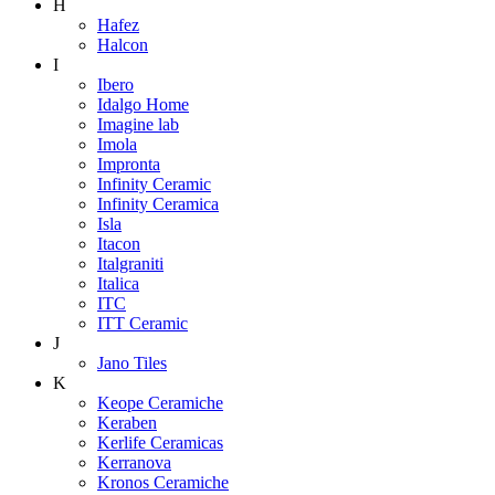
H
Hafez
Halcon
I
Ibero
Idalgo Home
Imagine lab
Imola
Impronta
Infinity Ceramic
Infinity Ceramica
Isla
Itacon
Italgraniti
Italica
ITC
ITT Ceramic
J
Jano Tiles
K
Keope Ceramiche
Keraben
Kerlife Ceramicas
Kerranova
Kronos Ceramiche