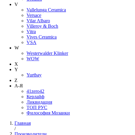
V
Vallelunga Ceramica
Versace
Vilar Albaro
Villeroy & Boch
Vitra
Vives Ceramica
VSA
W
Westerwalder Klinker
WOW
X
Y
Yurtbay
Z
А-Я
41zero42
Керлайф
Ликвидация
ТОП РУС
Философия Мозаики
Главная
/
Производители