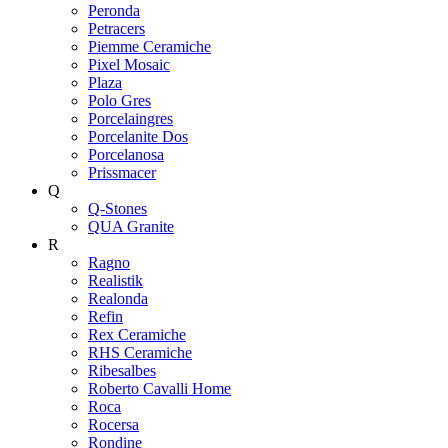
Peronda
Petracers
Piemme Ceramiche
Pixel Mosaic
Plaza
Polo Gres
Porcelaingres
Porcelanite Dos
Porcelanosa
Prissmacer
Q
Q-Stones
QUA Granite
R
Ragno
Realistik
Realonda
Refin
Rex Ceramiche
RHS Ceramiche
Ribesalbes
Roberto Cavalli Home
Roca
Rocersa
Rondine