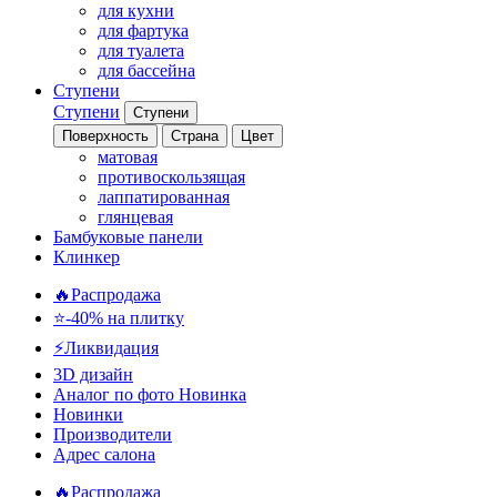
для кухни
для фартука
для туалета
для бассейна
Ступени
Ступени
Ступени
Поверхность
Страна
Цвет
матовая
противоскользящая
лаппатированная
глянцевая
Бамбуковые панели
Клинкер
🔥Распродажа
⭐-40% на плитку
⚡️Ликвидация
3D дизайн
Аналог по фото
Новинка
Новинки
Производители
Адрес салона
🔥Распродажа