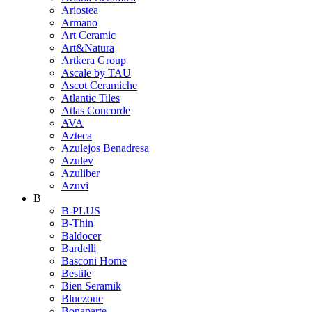
Ariostea
Armano
Art Ceramic
Art&Natura
Artkera Group
Ascale by TAU
Ascot Ceramiche
Atlantic Tiles
Atlas Concorde
AVA
Azteca
Azulejos Benadresa
Azulev
Azuliber
Azuvi
B
B-PLUS
B-Thin
Baldocer
Bardelli
Basconi Home
Bestile
Bien Seramik
Bluezone
Bonaparte