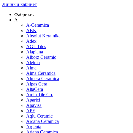
Личный кабинет
Фабрики:
A
A-Ceramica
ABK
Absolut Keramika
Adex
AGL Tiles
Alaplana
Alborz Ceramic
Aleluia
Alma
Alma Ceramica
Almera Ceramica
Alpas Cera
AltaCera
Amin Tile Co.
Aparici
Apavisa
APE
Aqlu Ceramic
Arcana Ceramica
Argenta
Ariana Ceramica