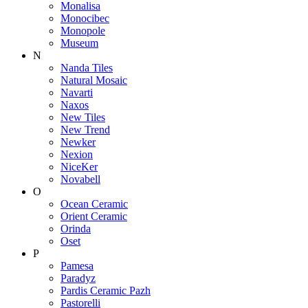
Monalisa
Monocibec
Monopole
Museum
N
Nanda Tiles
Natural Mosaic
Navarti
Naxos
New Tiles
New Trend
Newker
Nexion
NiceKer
Novabell
O
Ocean Ceramic
Orient Ceramic
Orinda
Oset
P
Pamesa
Paradyz
Pardis Ceramic Pazh
Pastorelli