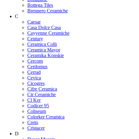
Bottega Tiles
Brennero Ceramiche
C
Caesar
Casa Dolce Casa
Cayyenne Ceramiche
Century
Ceramica Colli
Ceramica Mayor
Ceramika Konskie
Cercom
Cerdomus
Cerrad
Cevica
Cicogres
Cifre Ceramica
Cir Ceramiche
Cl Ker
Codicer 95
Coliseum
Colorker Ceramica
Creto
Cristacer
D