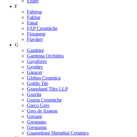
Ezarri
F
Fabresa
Fakhar
Fanal
FAP Ceramiche
Fioranese
Flaviker
G
Gambini
Gardenia Orchidea
Gayafores
Geotiles
Gigacer
Globus Ceramica
Goldis Tile
Granoland Tiles LLP
Gravita
Grazia Ceramiche
Greco Gres
Gres de Aragon
Gresant
Gresmanc
Grespania
Guangdong Shenghui Ceramics