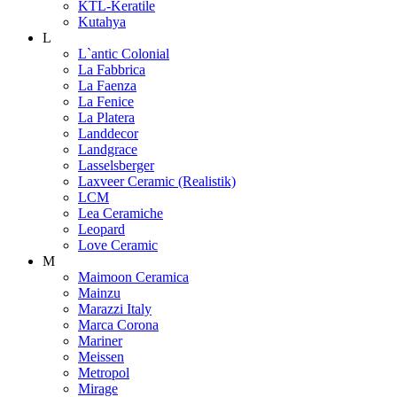
KTL-Keratile
Kutahya
L
L`antic Colonial
La Fabbrica
La Faenza
La Fenice
La Platera
Landdecor
Landgrace
Lasselsberger
Laxveer Ceramic (Realistik)
LCM
Lea Ceramiche
Leopard
Love Ceramic
M
Maimoon Ceramica
Mainzu
Marazzi Italy
Marca Corona
Mariner
Meissen
Metropol
Mirage