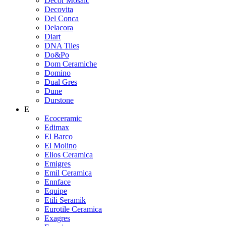
Decor Mosaic
Decovita
Del Conca
Delacora
Diart
DNA Tiles
Do&Po
Dom Ceramiche
Domino
Dual Gres
Dune
Durstone
E
Ecoceramic
Edimax
El Barco
El Molino
Elios Ceramica
Emigres
Emil Ceramica
Ennface
Equipe
Etili Seramik
Eurotile Ceramica
Exagres