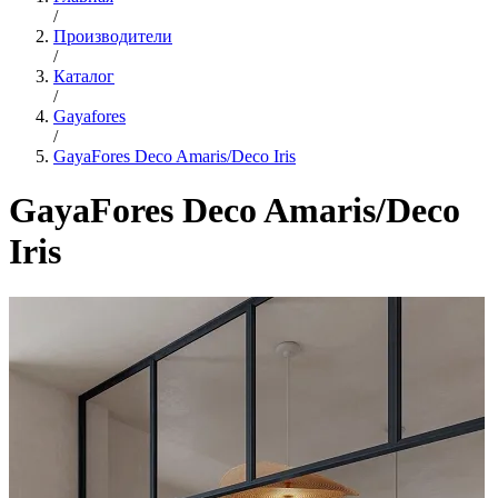
/
Производители
/
Каталог
/
Gayafores
/
GayaFores Deco Amaris/Deco Iris
GayaFores Deco Amaris/Deco
Iris