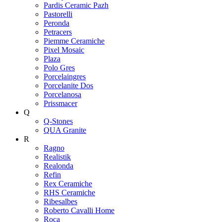
Pardis Ceramic Pazh
Pastorelli
Peronda
Petracers
Piemme Ceramiche
Pixel Mosaic
Plaza
Polo Gres
Porcelaingres
Porcelanite Dos
Porcelanosa
Prissmacer
Q
Q-Stones
QUA Granite
R
Ragno
Realistik
Realonda
Refin
Rex Ceramiche
RHS Ceramiche
Ribesalbes
Roberto Cavalli Home
Roca