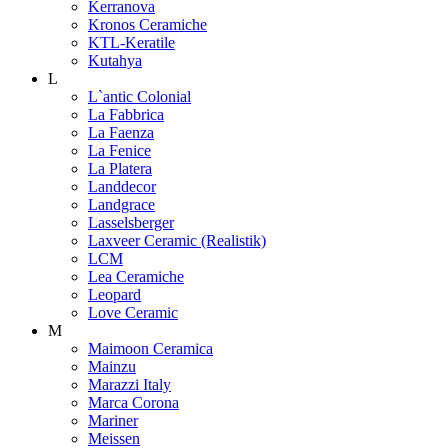
Kerranova
Kronos Ceramiche
KTL-Keratile
Kutahya
L
L`antic Colonial
La Fabbrica
La Faenza
La Fenice
La Platera
Landdecor
Landgrace
Lasselsberger
Laxveer Ceramic (Realistik)
LCM
Lea Ceramiche
Leopard
Love Ceramic
M
Maimoon Ceramica
Mainzu
Marazzi Italy
Marca Corona
Mariner
Meissen