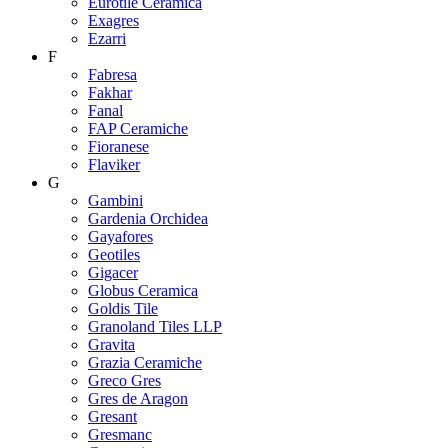
Eurotile Ceramica
Exagres
Ezarri
F
Fabresa
Fakhar
Fanal
FAP Ceramiche
Fioranese
Flaviker
G
Gambini
Gardenia Orchidea
Gayafores
Geotiles
Gigacer
Globus Ceramica
Goldis Tile
Granoland Tiles LLP
Gravita
Grazia Ceramiche
Greco Gres
Gres de Aragon
Gresant
Gresmanc