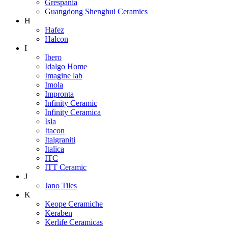
Grespania
Guangdong Shenghui Ceramics
H
Hafez
Halcon
I
Ibero
Idalgo Home
Imagine lab
Imola
Impronta
Infinity Ceramic
Infinity Ceramica
Isla
Itacon
Italgraniti
Italica
ITC
ITT Ceramic
J
Jano Tiles
K
Keope Ceramiche
Keraben
Kerlife Ceramicas