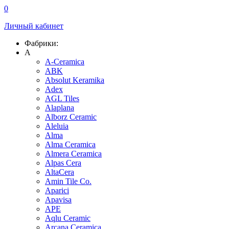
0
Личный кабинет
Фабрики:
A
A-Ceramica
ABK
Absolut Keramika
Adex
AGL Tiles
Alaplana
Alborz Ceramic
Aleluia
Alma
Alma Ceramica
Almera Ceramica
Alpas Cera
AltaCera
Amin Tile Co.
Aparici
Apavisa
APE
Aqlu Ceramic
Arcana Ceramica