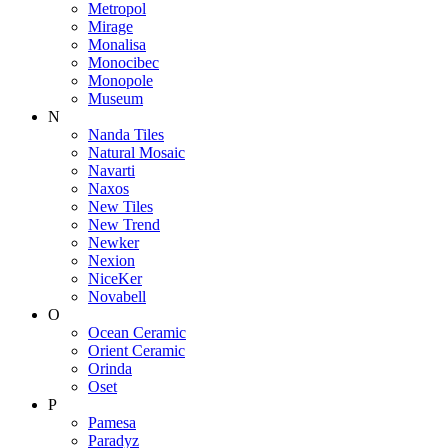
Metropol
Mirage
Monalisa
Monocibec
Monopole
Museum
N
Nanda Tiles
Natural Mosaic
Navarti
Naxos
New Tiles
New Trend
Newker
Nexion
NiceKer
Novabell
O
Ocean Ceramic
Orient Ceramic
Orinda
Oset
P
Pamesa
Paradyz