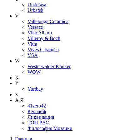
Undefasa
Urbatek
V
Vallelunga Ceramica
Versace
Vilar Albaro
Villeroy & Boch
Vitra
Vives Ceramica
VSA
W
Westerwalder Klinker
WOW
X
Y
Yurtbay
Z
А-Я
41zero42
Керлайф
Ликвидация
ТОП РУС
Философия Мозаики
Главная