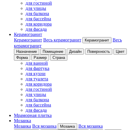
для гостиной
для улицы
для балкона
для бассейна
для коридора
для фасада
Керамогранит
Керамогранит
Весь керамогранит
Весь
Керамогранит
керамогранит
Назначение
Помещение
Дизайн
Поверхность
Цвет
Форма
Размер
Страна
для ванной
для фартука
для кухни
для туалета
для коридора
для гостиной
для улицы
для балкона
для бассейна
для фасада
Мраморная плитка
Мозаика
Мозаика
Вся мозаика
Вся мозаика
Мозаика