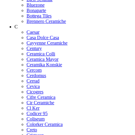
Bluezone
Bonaparte
Bottega Tiles
Brennero Ceramiche
C
Caesar
Casa Dolce Casa
Cayyenne Ceramiche
Century
Ceramica Colli
Ceramica Mayor
Ceramika Konskie
Cercom
Cerdomus
Cerrad
Cevica
Cicogres
Cifre Ceramica
Cir Ceramiche
Cl Ker
Codicer 95
Coliseum
Colorker Ceramica
Creto