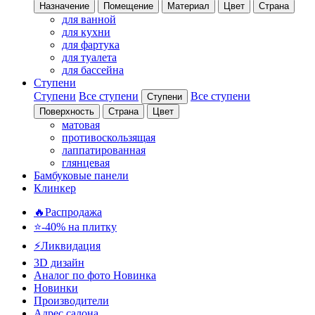
Назначение
Помещение
Материал
Цвет
Страна
для ванной
для кухни
для фартука
для туалета
для бассейна
Ступени
Ступени
Все ступени
Все ступени
Ступени
Поверхность
Страна
Цвет
матовая
противоскользящая
лаппатированная
глянцевая
Бамбуковые панели
Клинкер
🔥Распродажа
⭐-40% на плитку
⚡️Ликвидация
3D дизайн
Аналог по фото
Новинка
Новинки
Производители
Адрес салона