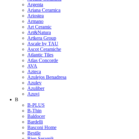
Argenta
Ariana Ceramica
Ariostea
Armano
Art Ceramic
Art&Natura
Artkera Group
Ascale by TAU
Ascot Ceramiche
Atlantic Tiles
Atlas Concorde
AVA
Azteca
Azulejos Benadresa
Azulev
Azuliber
Azuvi
B
B-PLUS
B-Thin
Baldocer
Bardelli
Basconi Home
Bestile
Bien Seramik