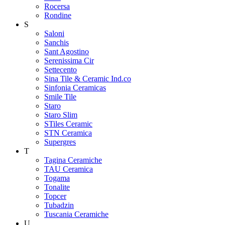
Rocersa
Rondine
S
Saloni
Sanchis
Sant Agostino
Serenissima Cir
Settecento
Sina Tile & Ceramic Ind.co
Sinfonia Ceramicas
Smile Tile
Staro
Staro Slim
STiles Ceramic
STN Ceramica
Supergres
T
Tagina Ceramiche
TAU Ceramica
Togama
Tonalite
Topcer
Tubadzin
Tuscania Ceramiche
U