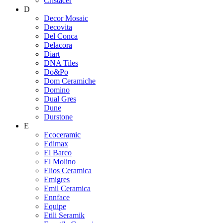
Cristacer
D
Decor Mosaic
Decovita
Del Conca
Delacora
Diart
DNA Tiles
Do&Po
Dom Ceramiche
Domino
Dual Gres
Dune
Durstone
E
Ecoceramic
Edimax
El Barco
El Molino
Elios Ceramica
Emigres
Emil Ceramica
Ennface
Equipe
Etili Seramik